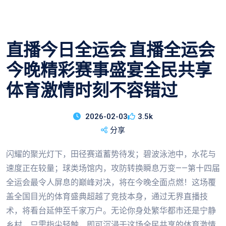
直播今日全运会 直播全运会
今晚精彩赛事盛宴全民共享
体育激情时刻不容错过
2026-02-03
3.5k
分享
闪耀的聚光灯下，田径赛道蓄势待发；碧波泳池中，水花与
速度正在较量；球类场馆内，攻防转换瞬息万变——第十四届
全运会最令人屏息的巅峰对决，将在今晚全面点燃！这场覆
盖全国目光的体育盛典超越了竞技本身，通过无界直播技
术，将看台延伸至千家万户。无论你身处繁华都市还是宁静
乡村，只需指尖轻触，即可沉浸于这场全民共享的体育激情