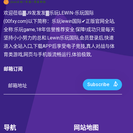
欢迎莅临▓J9发发发▓乐玩LEWIN-乐玩国际
(00fxy.com)以下简称：乐玩lewin国际✔正版官网全站,
全称:乐玩game,18年信誉推荐安全.保障!成功只是每天
坚持小小努力的总和.Lewin乐玩国际,会员登录后,快速
进入全站入口,下载APP后享受电子竞技,真人对战与体
育类游戏,网页与手机版流畅运行,体验极致,
邮箱订阅
Subscribe
导航
网站地图