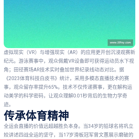
虚拟现实（VR）与增强现实（AR）的应用更开创沉浸观赛新
纪元。游泳赛事中，观众佩戴VR设备即可获得运动员水下视
角；田径赛场AR技术实时叠加世界纪录线动态对比。据
《2023体育科技白皮书》统计，采用多模态直播技术的赛
事，观众留存率提升65%。技术不仅传递赛事，更在解构运
动美学的科学密码，让观众理解0.01秒背后的生物力学奇
迹。
传承体育精神
全运会直播的价值远超越胜负本身。当34岁的铅球名将巩立
姣讲述四战全运的坚守，当17岁滑板冠军曾文蕙展示磨破的